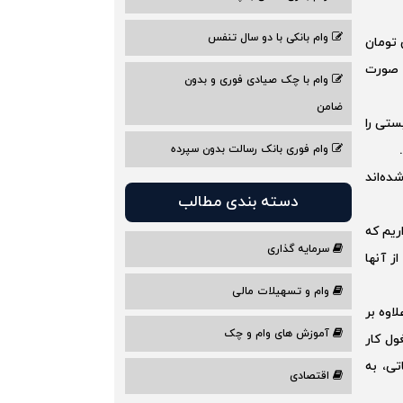
وام بانکی با دو سال تنفس
قف ۴۰ نفر محدودیتی ندارند و به ازای هر مددجو ۵۰ میلیون تومان
رد و به صورت
وام با چک صیادی فوری و بدون
ضامن
ستی را
وام فوری بانک رسالت بدون سپرده
ده‌اند
دسته بندی مطالب
ریم که
سرمایه گذاری
ز آنها
وام و تسهیلات مالی
اوه بر
آموزش های وام و چک
ل کار
تی، به
اقتصادی