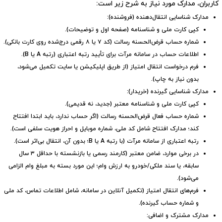
کاربران، مدارک مورد نیاز به شرح زیر است:
مدارک شناسایی انتقال‌دهنده (فروشنده):
کپی کارت ملی و شناسنامه (صفحه اول و توضیحات).
شماره حساب قرض‌الحسنه رسالت (کد ۷ یا ۸ رقمی درج‌شده روی کارت بانکی).
اطلاعات حساب در سامانه مرآت برای تأیید رتبه اعتباری (رتبه A یا B).
فرم درخواست انتقال امتیاز (از طریق اپلیکیشن یا سایت تکمیل می‌شود،
بدون نیاز به چاپ).
مدارک شناسایی گیرنده (خریدار):
کپی کارت ملی و شناسنامه معتبر (جدید، نه قدیمی).
شماره حساب فعال قرض‌الحسنه رسالت (اگر حساب ندارد، باید ابتدا افتتاح
کند؛ مدارک افتتاح شامل کد ملی، شماره موبایل و احراز هویت سلفی است).
رتبه اعتباری از سامانه مرآت (با رتبه A یا B؛ بدون آن، انتقال بی‌اثر است).
در برخی موارد، ضامن معتبر (کارمند رسمی یا بازنشسته با حداقل ۳ سال
سابقه، یا سند ملکی/خودرو به ارزش وام؛ این مورد بسته به مبلغ وام الزامی
می‌شود).
فرم‌های انتقال امتیاز (تکمیل آنلاین در سامانه، شامل اطلاعات تماس، کد ملی
و شماره حساب گیرنده).
مدارک مشترک و اضافی: