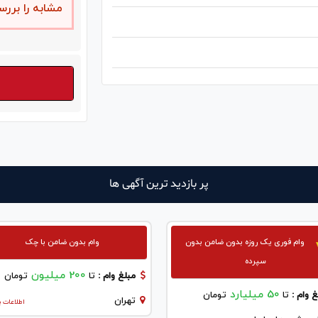
مشابه را بررس
پر بازدید ترین آگهی ها
وام فوری یک روزه بدون ضامن بدون
وام بدون ضامن با چک
سپرده
200 میلیون
مبلغ وام :
تا
تومان
50 میلیارد
 وام :
تا
تومان
تهران
اطلاعات ب