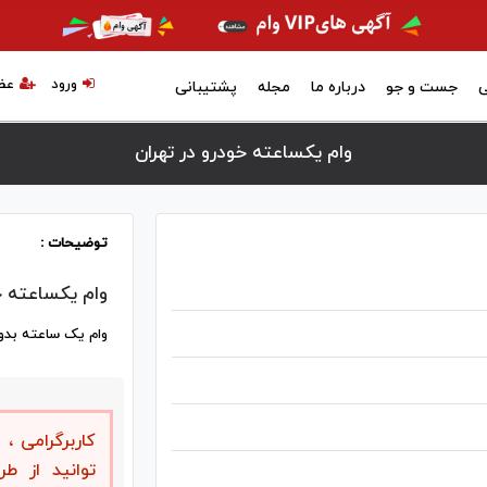
ورود
عض
ی
جست و جو
درباره ما
مجله
پشتیبانی
وام یکساعته خودرو در تهران
توضیحات :
وام یکساعته خ
وام‌ یک ساعته بدو
کاربرگرامی 
توانید از ط