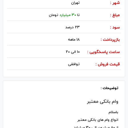
شهر :
تهران
مبلغ :
تا
30 میلیارد
تومان
سود :
23 درصد
بازپرداخت :
18 ماهه
ساعت پاسخگویی :
10 الی 20
قیمت فروش :
توافقی
توضیحات :
وام بانکی معتبر
باسلام
انواع وام های بانکی معتبر
از 80 میلیون الی 30 میلیارد