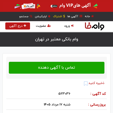
خانه
آگهی ها
اشتراک
اپلیکیشن
جستجو
ورود
عضویت
درج آگهی
وام بانکی معتبر در تهران
ذخیره کنید
کد آگهی :
523036
بروزرسانی :
شنبه 17 مرداد 1405