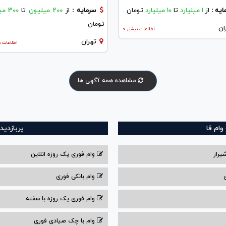
ایه :
از
1 میلیارد
تا
10 میلیارد
تومان
سرمایه :
از
200 میلیون
تا
300 میلیون
تومان
ان
اطلاعات بیشتر >
تهران
اطلاعات ب
مشاهده همه آگهی ها
ام فا
پربازدید
یراز
وام فوری یک روزه انلاین
وام بانکی فوری
وام فوری یک روزه با سفته
وام با‌ چک صیادی‌ فوری