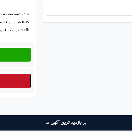
با د‌و‌ دهه سابقه
کاملا شرعی و قان
🛑داشتن یک فقره
پر بازدید ترین آگهی ها