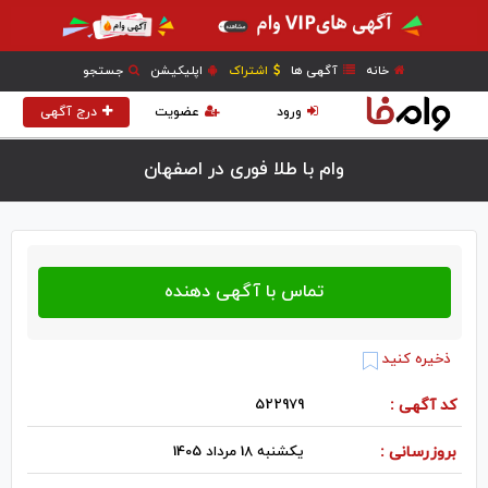
خانه
آگهی ها
اشتراک
اپلیکیشن
جستجو
ورود
عضویت
درج آگهی
وام با طلا فوری در اصفهان
ذخیره کنید
کد آگهی :
522979
بروزرسانی :
یکشنبه 18 مرداد 1405