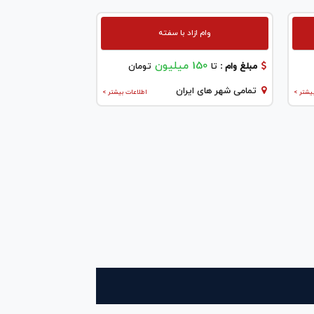
وام ازاد با سفته
150 میلیون
مبلغ وام :
تا
تومان
تمامی شهر های ایران
یشتر >
اطلاعات بیشتر >