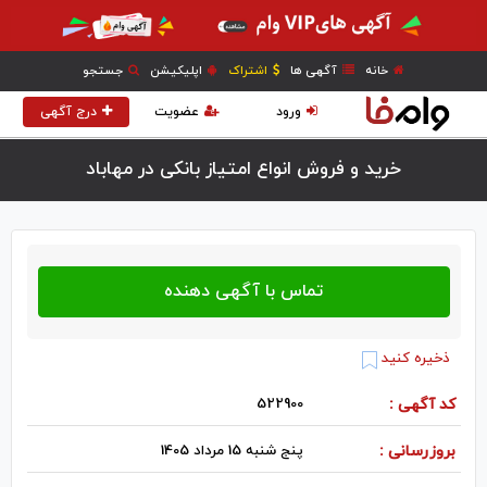
خانه
آگهی ها
اشتراک
اپلیکیشن
جستجو
ورود
عضویت
درج آگهی
خرید و فروش انواع امتیاز بانکی در مهاباد
ذخیره کنید
کد آگهی :
522900
بروزرسانی :
پنج شنبه 15 مرداد 1405