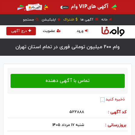
خانه
آگهی ها
اشتراک
اپلیکیشن
جستجو
ورود
عضویت
درج آگهی
وام 200 میلیون تومانی فوری در تمام استان تهران
ذخیره کنید
کد آگهی :
522888
بروزرسانی :
شنبه 17 مرداد 1405