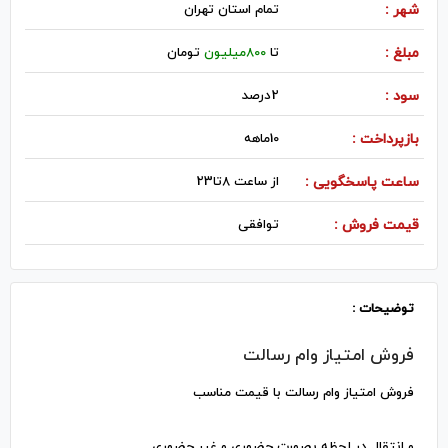
شهر :
تمام استان تهران
مبلغ :
تا
800میلیون
تومان
سود :
2درصد
بازپرداخت :
10ماهه
ساعت پاسخگویی :
از ساعت 8تا23
قیمت فروش :
توافقی
توضیحات :
فروش امتیاز وام رسالت
فروش امتیاز وام رسالت با قیمت مناسب
و انتقال در لحظه بصورت حضوری و غیر حضوری