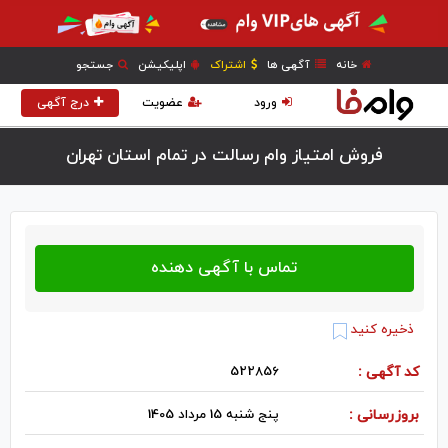
خانه
آگهی ها
اشتراک
اپلیکیشن
جستجو
ورود
عضویت
درج آگهی
فروش امتیاز وام رسالت در تمام استان تهران
ذخیره کنید
کد آگهی :
522856
بروزرسانی :
پنج شنبه 15 مرداد 1405