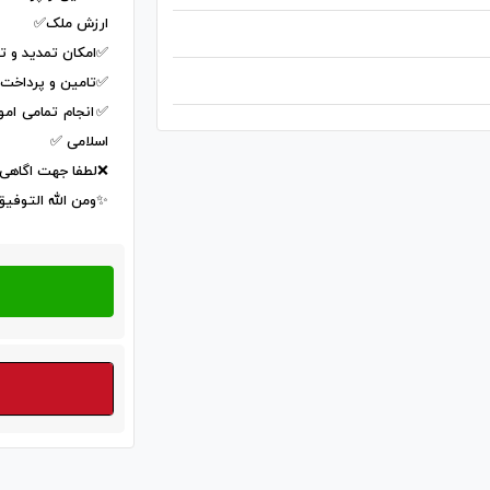
ارزش ملک✅
✅امکان تمدید و ت
✅تامین و پرداخت سر
✅انجام تمامی امو
اسلامی ✅
❌لطفا جهت اگاهی 
✨ومن الله التوفی