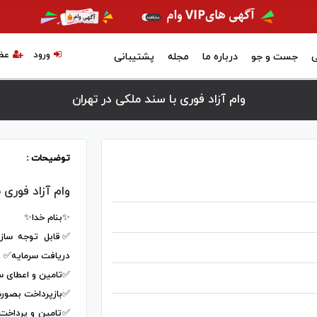
ورود
عض
ی
جست و جو
درباره ما
مجله
پشتیبانی
وام آزاد فوری با سند ملکی در تهران
توضیحات :
وام آزاد فوری 
✨بنام خدا✨
✅قابل توجه سازن
دریافت سرمایه✅
✅تامین و اعطای س
✅باز‌پرداخت بصور