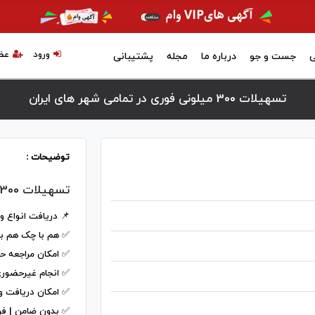
ورود
عض
ی
جست و جو
درباره ما
مجله
پشتیبانی
تسهیلات 300 میلونی فوری در تمامی شهر های ایران
توضیحات :
تسهیلات 300 میلونی فوری
📌 دریافت انواع و
✅ هم با چک هم با
✅ امکان مراجعه حض
✅ انجام غیرحضوری
✅ امکان دریافت و
✅ بدون ضامن | فر