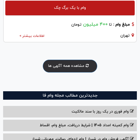
وام با یک برگ چک
۴۰۰ میلیون
مبلغ وام :
تا
تومان
تهران
اطلاعات بیشتر >
مشاهده همه آگهی ها
جدیدترین مطالب مجله وام فا
وام فوری در یک روز با سند مالکیت
وام کمیته امداد 1405 | شرایط دریافت، مبلغ وام، اقساط
آگهی فروش وام در شیراز | وام ازدواج، رسالت، مهربانی شیراز