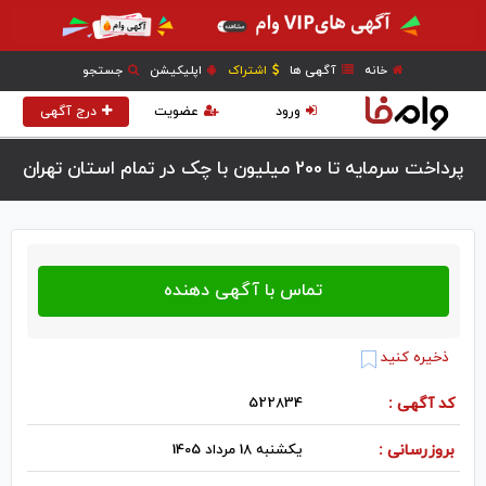
خانه
آگهی ها
اشتراک
اپلیکیشن
جستجو
ورود
عضویت
درج آگهی
پرداخت سرمایه تا 200 میلیون با چک در تمام استان تهران
ذخیره کنید
کد آگهی :
522834
بروزرسانی :
یکشنبه 18 مرداد 1405