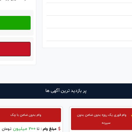
پر بازدید ترین آگهی ها
وام فوری یک روزه بدون ضامن بدون
وام بدون ضامن با چک
سپرده
200 میلیون
مبلغ وام :
تا
تومان