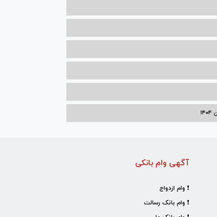
۱۴
آگهی وام بانکی
❗ وام ازدواج
❗ وام بانک رسالت