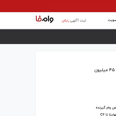
ویت
ثبت آگهی
رایگان
ن
 وام گیرنده
تا تا C2