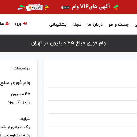
ورود
عض
ی
جست و جو
درباره ما
مجله
پشتیبانی
وام فوری مبلغ ۴۵ میلیون در تهران
توضیحات :
وام فوری مبلغ ۴۵ میلیو
45 میلیون
واریز یک روزه
شرایط:
چک صیادی از شخص
رتبه اعتبارسنجی نهای