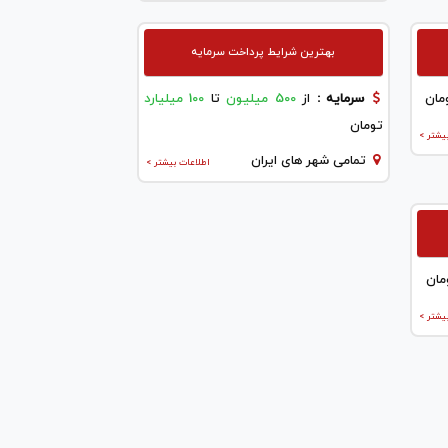
بهترین شرایط پرداخت سرمایه
مان
سرمایه :
از
500 میلیون
تا
100 میلیارد
تومان
یشتر >
تمامی شهر های ایران
اطلاعات بیشتر >
مان
یشتر >