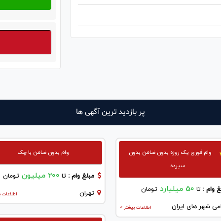
پر بازدید ترین آگهی ها
وام فوری یک روزه بدون ضامن بدون
وام بدون ضامن با چک
سپرده
200 میلیون
مبلغ وام :
تا
تومان
50 میلیارد
 وام :
تا
تومان
تهران
اطلاعات ب
می شهر های ایران
اطلاعات بیشتر >