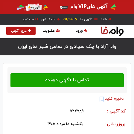
خانه
آگهی ها
اشتراک
اپلیکیشن
جستجو
ورود
عضویت
درج آگهی
وام آزاد با چک صیادی در تمامی شهر های ایران
ذخیره کنید
کد آگهی :
522789
بروزرسانی :
یکشنبه 18 مرداد 1405