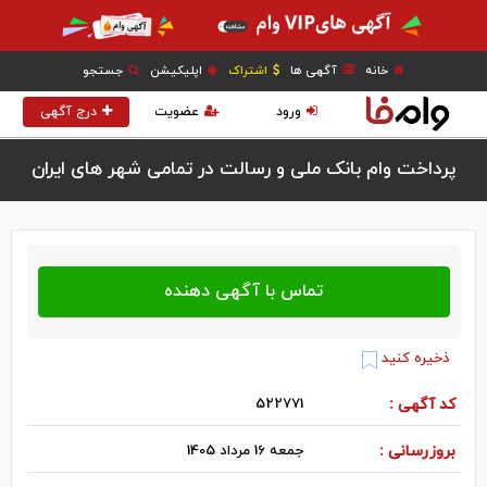
خانه
آگهی ها
اشتراک
اپلیکیشن
جستجو
ورود
عضویت
درج آگهی
پرداخت وام بانک ملی و رسالت در تمامی شهر های ایران
ذخیره کنید
کد آگهی :
522771
بروزرسانی :
جمعه 16 مرداد 1405