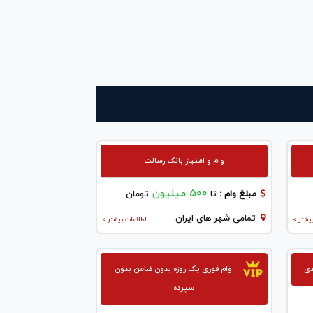
وام و امتیاز بانک رسالت
500 میلیون
مبلغ وام :
تا
تومان
تمامی شهر های ایران
یشتر >
اطلاعات بیشتر >
وام فوری یک روزه بدون ضامن بدون
سپرده