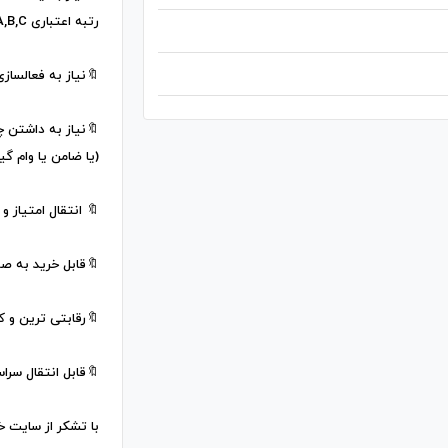
رتبه اعتباری A,B,C
🔖نیاز به فعالسازی
🔖نیاز به داشتن 
(یا ضامن یا وام گی
🔖 انتقال امتیاز و
🔖قابل خرید به صو
🔖رقابتی ترین و 
🔖قابل انتقال سر
با تشکر از سایت خ