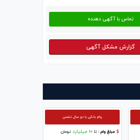
گزارش مشکل آگهی
وام بانکی با دو سال تنفس
10 میلیارد
مبلغ وام :
تا
تومان