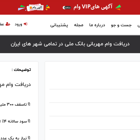
ورود
عض
ی
جست و جو
درباره ما
مجله
پشتیبانی
دریافت وام مهربانی بانک ملی در تمامی شهر های ایران
توضیحات :
دریافت وام مه
🔖تاسقف 300 ملیون تومان 18 ماه
🔖سود سالانه 4٪ اقساط ماهیانه 18 ملیون
🔖نیاز به یک عدد