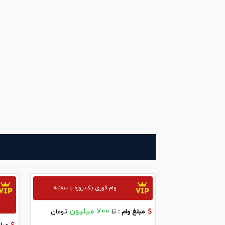
وام فوری یک روزه با سفته
700 میلیون
مبلغ وام :
تا
تومان