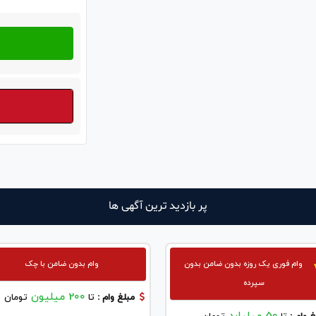
پر بازدید ترین آگهی ها
وام فوری یک روزه بدون ضامن بدون
وام بدون ضامن با چک
سپرده
200 میلیون
مبلغ وام :
تا
تومان