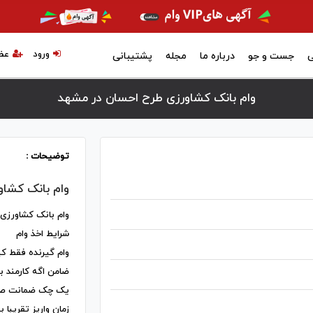
ورود
عض
ی
جست و جو
درباره ما
مجله
پشتیبانی
وام بانک کشاورزی طرح احسان در مشهد
توضیحات :
وام بانک کشا
وام بانک کشاورزی
شرایط اخذ وام
وام گیرنده فقط کپ
ضامن اگه کارمند 
یک چک ضمانت صیاد
زمان واریز تقریبا