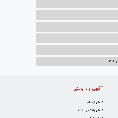
۱۴
آگهی وام بانکی
❗ وام ازدواج
❗ وام بانک رسالت