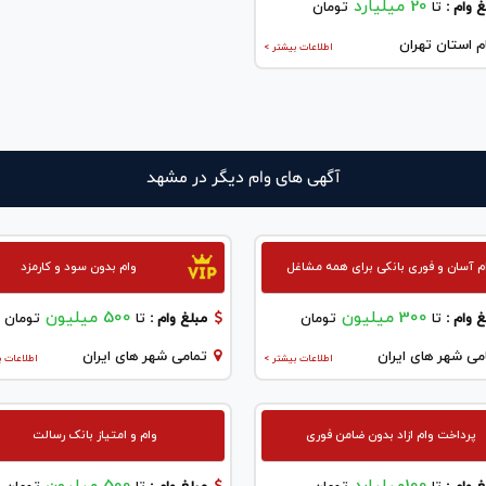
20 میلیارد
 وام :
تا
تومان
م استان تهران
اطلاعات بیشتر >
آگهی های وام دیگر در مشهد
م آسان و فوری بانکی برای همه مشاغل
وام بدون سود و کارمزد
300 میلیون
500 میلیون
 وام :
تا
تومان
مبلغ وام :
تا
تومان
می شهر های ایران
تمامی شهر های ایران
اطلاعات بیشتر >
اطلاعات ب
پرداخت وام ازاد بدون ضامن فوری
وام و امتیاز بانک رسالت