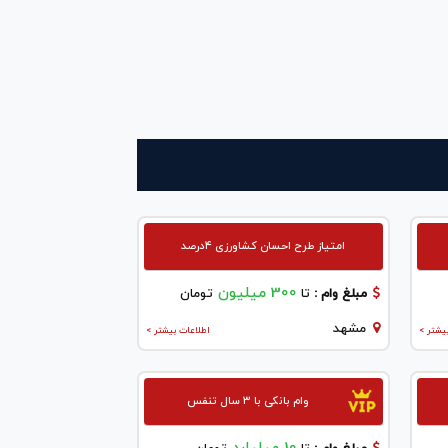
امتیاز طرح احسان کشاورزی ۴درصد
300 میلیون
مبلغ وام :
تا
تومان
مشهد
یشتر >
اطلاعات بیشتر >
وام بانکی با ۳ سال تنفس