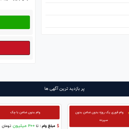
پر بازدید ترین آگهی ها
وام فوری یک روزه بدون ضامن بدون
وام بدون ضامن با چک
سپرده
200 میلیون
مبلغ وام :
تا
تومان