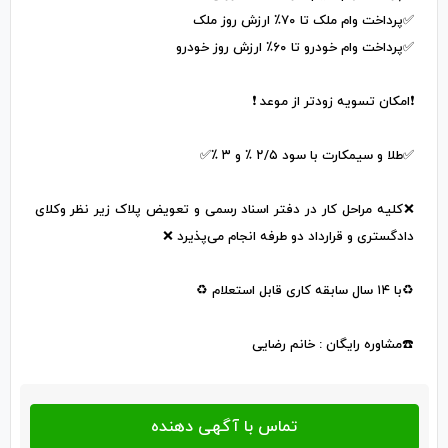
✅پرداخت وام ملک تا ۷۰٪ ارزش روز ملک
✅پرداخت وام خودرو تا ۶۰٪ ارزش روز خودرو
❗️امکان تسویه زودتر از موعد ❗️
✅️طلا و سیمکارت با سود ۲/۵ ٪ و ۳ ٪✅️
❌کلیه مراحل کار در دفتر اسناد رسمی و تعویض پلاک زیر نظر وکلای
دادگستری و قرارداد دو طرفه انجام می‌پذیرد ❌
♻️با ۱۴ سال سابقه کاری قابل استعلام ♻️
☎️مشاوره رایگان : خانم رضایی