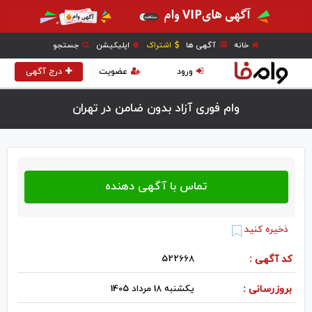
خانه
آگهی ها
اشتراک
اپلیکیشن
جستجو
ورود
عضویت
درج آگهی
وام فوری آزاد بدون ضامن در تهران
ذخیره کنید
کد آگهی :
522668
بروزرسانی :
یکشنبه 18 مرداد 1405