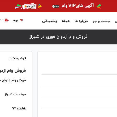
ورود
عض
ی
جست و جو
درباره ما
مجله
پشتیبانی
فروش وام ازدواج فوری در شيراز
توضیحات :
فروش وام ازدو
فروش وام ازدواج ۷۰۰م
موقعیت شیراز
ڪارمزد4%