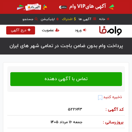
خانه
آگهی ها
اشتراک
اپلیکیشن
جستجو
ورود
عضویت
درج آگهی
پرداخت وام بدون ضامن باجت در تمامی شهر های ایران
ذخیره کنید
کد آگهی :
522643
بروزرسانی :
جمعه 16 مرداد 1405