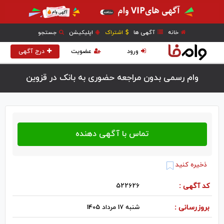
خانه
آگهی ها
اشتراک
اپلیکیشن
جستجو
ورود
عضویت
درج آگهی
وام رسمی بدون مراجعه حضوری به بانک در قزوين
ذخیره کنید
کد آگهی :
522626
بروزرسانی :
شنبه 17 مرداد 1405