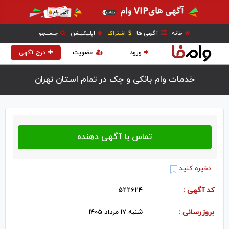
خانه
آگهی ها
اشتراک
اپلیکیشن
جستجو
ورود
عضویت
درج آگهی
خدمات وام بانکی و چک در تمام استان تهران
ذخیره کنید
کد آگهی :
522624
بروزرسانی :
شنبه 17 مرداد 1405