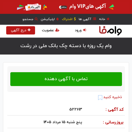
خانه
آگهی ها
اشتراک
اپلیکیشن
جستجو
ورود
عضویت
درج آگهی
وام یک روزه با دسته چک بانک ملی در رشت
ذخیره کنید
کد آگهی :
522613
بروزرسانی :
پنج شنبه 15 مرداد 1405