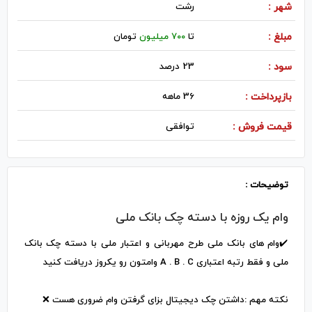
شهر :
رشت
مبلغ :
تا
700 میلیون
تومان
سود :
23 درصد
بازپرداخت :
36 ماهه
قیمت فروش :
توافقی
توضیحات :
وام یک روزه با دسته چک بانک ملی
✔️وام های بانک ملی طرح مهربانی و اعتبار ملی با دسته چک بانک
ملی و فقط رتبه اعتباری A . B . C وامتون رو یکروز دریافت کنید
نکته مهم :داشتن چک دیجیتال بزای گرفتن وام ضروری هست ❌