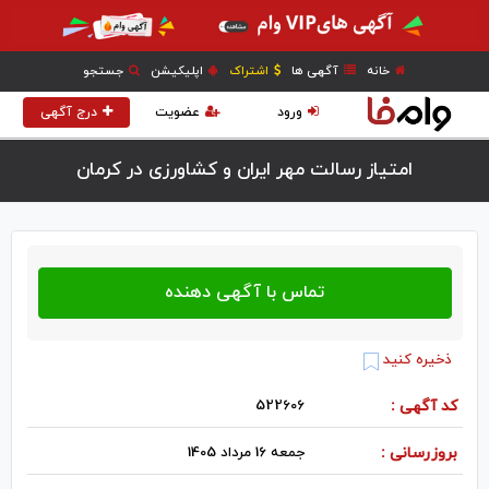
خانه
آگهی ها
اشتراک
اپلیکیشن
جستجو
ورود
عضویت
درج آگهی
امتیاز رسالت مهر ایران و کشاورزی در كرمان
ذخیره کنید
کد آگهی :
522606
بروزرسانی :
جمعه 16 مرداد 1405