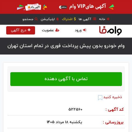
خانه
آگهی ها
اشتراک
اپلیکیشن
جستجو
ورود
عضویت
درج آگهی
وام خودرو بدون پیش پرداخت فوری در تمام استان تهران
ذخیره کنید
کد آگهی :
522560
بروزرسانی :
یکشنبه 18 مرداد 1405