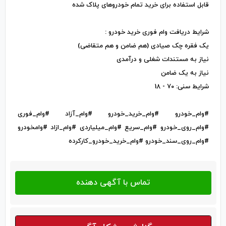
قابل استفاده برای خرید تمام خودروهای پلاک شده
شرایط دریافت وام فوری خرید خودرو :
یک فقره چک صیادی (هم ضامن و هم متقاضی)
نیاز به مستندات شغلی و درآمدی
نیاز به یک ضامن
شرایط سنی: 70 - 18
#وام_خودرو #وام_خرید_خودرو #وام_آزاد #وام_فوری
#وام_روی_خودرو #وام_سریع #وام_میلیاردی #وام_ازاد #وامخودرو
#وام_روی_سند_خودرو #وام_خرید_خودرو_کارکرده