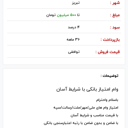
شهر :
تبريز
مبلغ :
تا
500 میلیون
تومان
سود :
4 درصد
بازپرداخت :
36 ماهه
قیمت فروش :
توافقی
توضیحات :
وام امتیاز بانکی با شرایط آسان
باسلام واحترام
امتیاز وام های ملی/مهر/ملت/رسالت/سپه
با قیمت مناسب و شرایط آسان
با ضامن و بدون ضامن با رتبه اعتبارسنجی بانکی