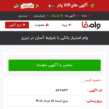
خانه
آگهی ها
اشتراک
اپلیکیشن
جستجو
ورود
عضویت
درج آگهی
وام امتیاز بانکی با شرایط آسان در تبريز
ذخیره کنید
کد آگهی :
522523
بروزرسانی :
پنج شنبه 15 مرداد 1405