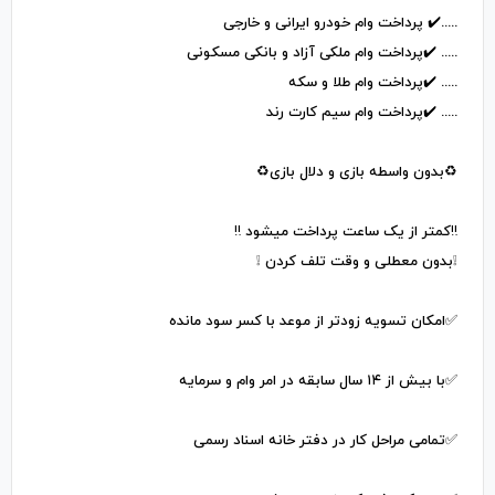
.....✔️ پرداخت وام خودرو ایرانی و خارجی
..... ✔️پرداخت وام ملکی آزاد و بانکی مسکونی
..... ✔️پرداخت وام طلا و سکه
..... ✔️پرداخت وام سیم کارت رند
♻️بدون واسطه بازی و دلال بازی♻️
‼️کمتر از یک ساعت پرداخت میشود ‼️
❕بدون معطلی و وقت تلف کردن ❕
✅امکان تسویه زودتر از موعد با کسر سود مانده
✅با بیش از ۱۴ سال سابقه در امر وام و سرمایه
✅تمامی مراحل کار در دفتر خانه اسناد رسمی