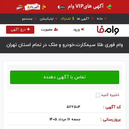
خانه
آگهی ها
اشتراک
اپلیکیشن
جستجو
ورود
عضویت
درج آگهی
وام فوری‌ طلا سیمکارت،خودرو و ملک در تمام استان تهران
ذخیره کنید
کد آگهی :
522504
بروزرسانی :
جمعه 16 مرداد 1405