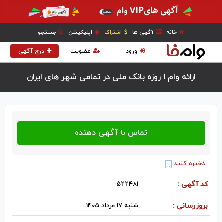
خانه
آگهی ها
اشتراک
اپلیکیشن
جستجو
ورود
عضویت
درج آگهی
ارائه وام 1 روزه بانک ملی در تمامی شهر های ایران
ذخیره کنید
کد آگهی :
522481
بروزرسانی :
شنبه 17 مرداد 1405