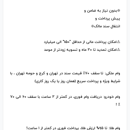
❇️بدون نیاز به ضامن و
پیش پرداخت و
انتقال سند مالک❇️
⚠️امکان پرداخت مالی از حداقل "150" الی میلیارد
⚠️امکان تمدید تا ۲۰ ماه و تسویه زودتر از موعد
وام ملکی: تا سقف ۷۰٪ قیمت سند در تهران و کرج و حومه تهران ، با
شرایط ویژه و پرداخت سریع (همان روز یا یک روز کاری)
وام خودرو: دریافت وام فوری، در کمتر از ۲ ساعت با سقف ۶۰ الی ۷۰
٪ !
وام طلا: تا ۹۵% ارزش طلا، پرداخت فوری در کمتر از ۱ ساعت!