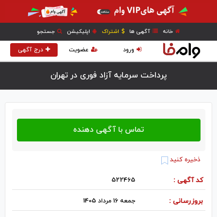
خانه
آگهی ها
اشتراک
اپلیکیشن
جستجو
ورود
عضویت
درج آگهی
پرداخت سرمایه آزاد فوری در تهران
ذخیره کنید
کد آگهی :
522465
بروزرسانی :
جمعه 16 مرداد 1405