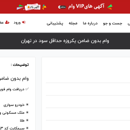
ورود
عض
ی
جست و جو
درباره ما
مجله
پشتیبانی
وام بدون ضامن یکروزه حداقل سود در تهران
توضیحات :
وام بدون ضامن
✅️ دریافت وام فور
✴️ خودرو سواری
✴️ ملک مسکونی و 
✴️ طلا
✴️ سیمکارت کد ۱،۲،۳