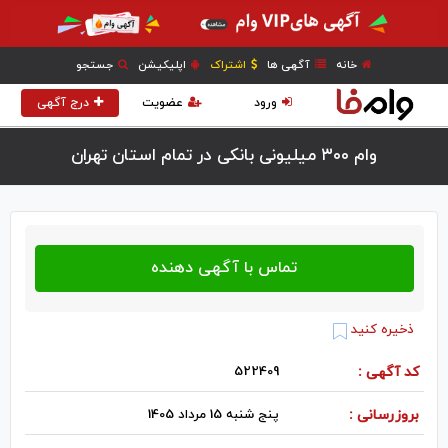
خانه
آگهی ها
اشتراک
اپلیکیشن
جستجو
ورود
عضویت
درج آگهی
وام ۳۰۰ میلیونی بانکی در تمام استان تهران
ذخیره کنید
کد آگهی :
522409
بروزرسانی :
پنج شنبه 15 مرداد 1405