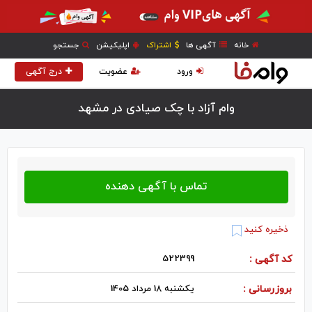
خانه
آگهی ها
اشتراک
اپلیکیشن
جستجو
ورود
عضویت
درج آگهی
وام آزاد با چک صیادی در مشهد
ذخیره کنید
کد آگهی :
522399
بروزرسانی :
یکشنبه 18 مرداد 1405