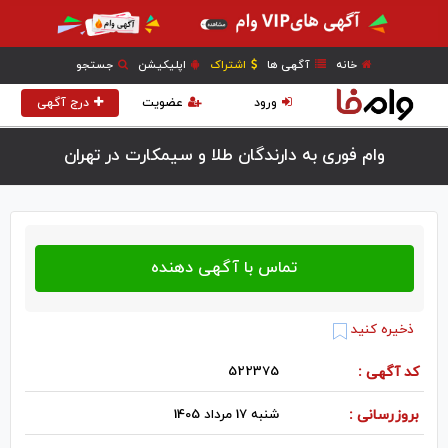
خانه
آگهی ها
اشتراک
اپلیکیشن
جستجو
ورود
عضویت
درج آگهی
وام فوری به دارندگان طلا و سیمکارت در تهران
ذخیره کنید
کد آگهی :
522375
بروزرسانی :
شنبه 17 مرداد 1405