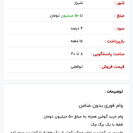
شهر :
شيراز
مبلغ :
تا
50 میلیون
تومان
سود :
2 درصد
بازپرداخت :
18 ماهه
ساعت پاسخگویی :
۸ تا ۲۰
قیمت فروش :
توافقی
توضیحات :
وام فوری بدون ضامن
وام خرید گوشی همراه به مبلغ ۵۰ میلیون تومان
فقط با یک برگ چک
واریزی در کمترین زمان ممکن،کمتر از یک هفته با کمترین سود (دو