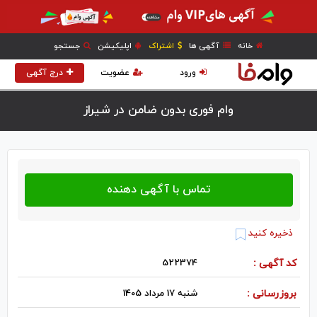
خانه
آگهی ها
اشتراک
اپلیکیشن
جستجو
ورود
عضویت
درج آگهی
وام فوری بدون ضامن در شيراز
ذخیره کنید
کد آگهی :
522374
بروزرسانی :
شنبه 17 مرداد 1405