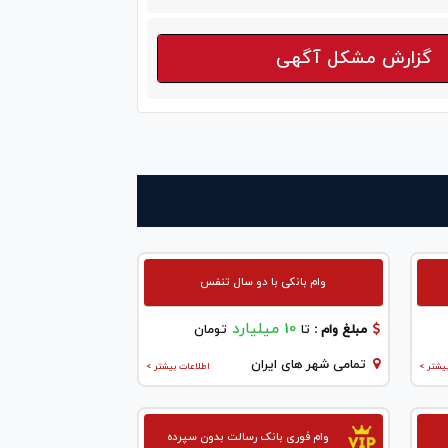
گزارش مشکل آگهی
وام بانکی با دو سال تنفس
10 میلیارد
مبلغ وام :
تا
تومان
تمامی شهر های ایران
یشتر >
اطلاعات بیشتر >
وام فوری بانک رسالت بدون سپرده