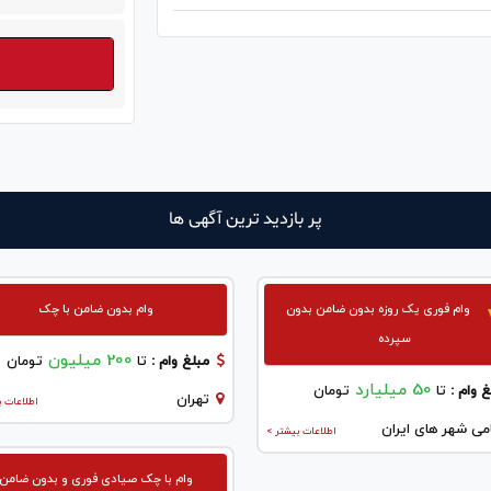
پر بازدید ترین آگهی ها
وام فوری یک روزه بدون ضامن بدون
وام بدون ضامن با چک
سپرده
200 میلیون
مبلغ وام :
تا
تومان
50 میلیارد
 وام :
تا
تومان
تهران
اطلاعات ب
می شهر های ایران
اطلاعات بیشتر >
وام با چک صیادی فوری و بدون ضامن