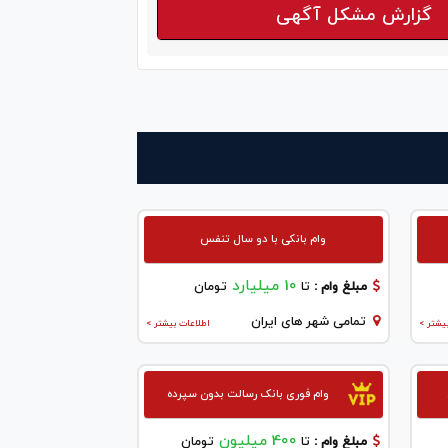
گزارش مشکل آگهی
وام بانکی با دو سال تنفس
10 میلیارد
مبلغ وام :
تا
تومان
تمامی شهر های ایران
یشتر >
اطلاعات بیشتر >
وام فوری بانک رسالت بدون سپرده
400 میلیون
مبلغ وام :
تا
تومان