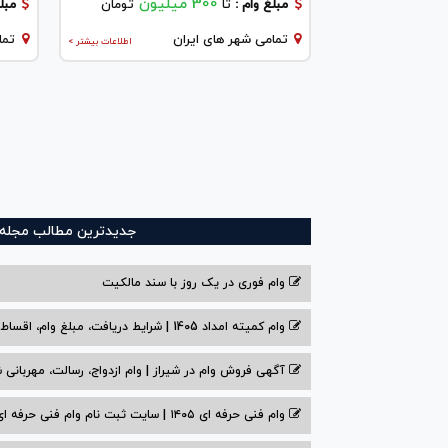
300 میلیون
مبلغ وام :
تا
تومان
مبلغ
تمامی شهر های ایران
تما
اطلاعات بیشتر >
جدیدترین مطالب مجله و
وام فوری در یک روز با سند مالکیت
وام کمیته امداد 1405 | شرایط دریافت، مبلغ وام، اقساط
آگهی فروش وام در شیراز | وام ازدواج، رسالت، مهربانی ش
وام فنی حرفه ای ۱۴۰۵ | سایت ثبت نام وام فنی حرفه ای