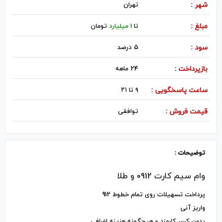
شهر :
تهران
مبلغ :
تا
1 میلیارد
تومان
سود :
5 درصد
بازپرداخت :
24 ماهه
ساعت پاسخگویی :
۹ تا ۲۱
قیمت فروش :
توافقی
توضیحات :
وام سیم کارت 0912 و طلا
پرداخت تسهیلات روی تمام خطوط 912
واریز آنی
بدون کسر کارمزد و هیچگونه هزینه اضافی