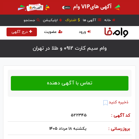
خانه
آگهی ها
اشتراک
اپلیکیشن
جستجو
ورود
عضویت
درج آگهی
وام سیم کارت 0912 و طلا در تهران
ذخیره کنید
کد آگهی :
522345
بروزرسانی :
یکشنبه 18 مرداد 1405