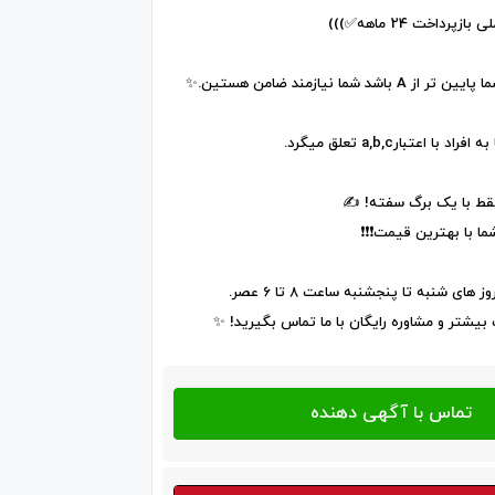
اشد شما نیازمند ضامن هستین.✨️
با اعتبارa,b,c تعلق میگرد.
فقط با یک برگ سفته! ✍️
 با بهترین قیمت❗️❗️❗️
های شنبه تا پنجشنبه ساعت 8 تا 6 عصر.
بیشتر و مشاوره رایگان با ما تماس بگیرید! ✨