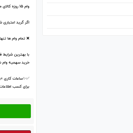
وام 15 روزه کالای ملی بازپرداخت 24 ماهه✅️)))
اگر گرید اعتباری شما پایین تر از A ب
❌️ تمام وام ها تنها به افراد 
با بهترین شرایط 
خرید سهمیه وام شما
✅️✨️ساعات کاری =روز 
برای کسب اطلاعات 