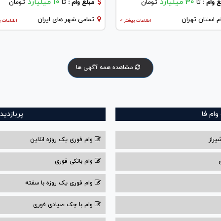
30 میلیارد
10 میلیارد
 وام :
تا
تومان
مبلغ وام :
تا
تومان
م استان تهران
تمامی شهر های ایران
اطلاعات بیشتر >
اطلاعات ب
مشاهده همه آگهی ها
ام فا
پربازدید
یراز
وام فوری یک روزه انلاین
وام بانکی فوری
وام فوری یک روزه با سفته
وام با‌ چک صیادی‌ فوری