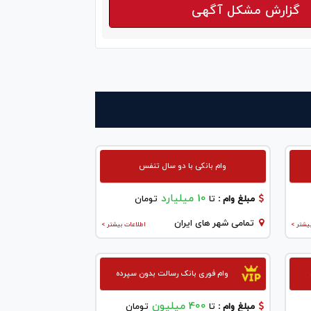
گزارش مشکل آگهی
وام بانکی با دو سال تنفس
10 میلیارد
مبلغ وام :
تا
تومان
تمامی شهر های ایران
یشتر >
اطلاعات بیشتر >
وام فوری بانک رسالت بدون سپرده
400 میلیون
مبلغ وام :
تا
تومان