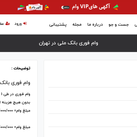
ورود
عض
ی
جست و جو
درباره ما
مجله
پشتیبانی
وام فوری بانک ملی در تهران
توضیحات :
وام فوری بانک
وام فوری در طی 1 الی 2 روز کاری میرسه دستتون.✅️✅️
بدون هیچ هزینه 
مبلغ وام= 300/000/000
مبلغ وام= 500/000/000