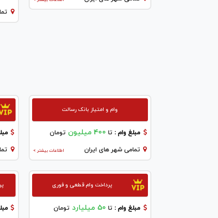
تما
وام و امتیاز بانک رسالت
400 میلیون
مبلغ وام :
تا
تومان
مبلغ
تمامی شهر های ایران
تما
اطلاعات بیشتر >
پرداخت وام قطعی و فوری
پر
50 میلیارد
مبلغ وام :
تا
تومان
مبلغ