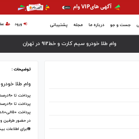
ورود
عض
ی
جست و جو
درباره ما
مجله
پشتیبانی
وام طلا خودرو سیم کارت و خط912 در تهران
توضیحات :
وام طلا خودرو 
پرداخت تا ۹۰درصد طلا(بدون نیاز به چک وسفته)
پرداخت تا ۹۰درصد سیم کارت(بدون نیاز به چک وسفته)
پرداخت ۵۰الی۸۰درصد خودرو پلاک تهران(حتما باچک)
در حضور طرفین و 
☎️برای اطلاعات بی