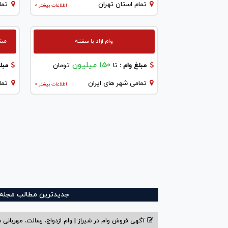
تمام استان تهران
تما
اطلاعات بیشتر >
وام ازاد با سفته
مشاو
150 میلیون
مبلغ وام :
تا
تومان
مبلغ
تمامی شهر های ایران
تما
اطلاعات بیشتر >
جدیدترین مطالب مجله و
آگهی فروش وام در شیراز | وام ازدواج، رسالت، مهربانی ش