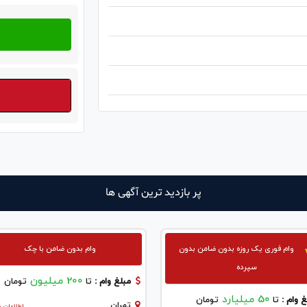
پر بازدید ترین آگهی ها
وام فوری یک روزه بدون ضامن بدون
وام بدون ضامن با چک
سپرده
200 میلیون
مبلغ وام :
تا
تومان
50 میلیارد
 وام :
تا
تومان
تهران
اطلاعات ب