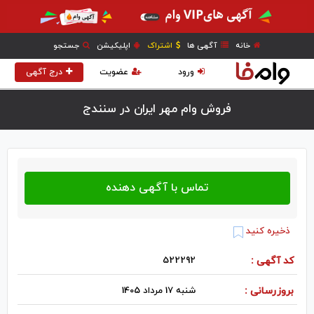
خانه
آگهی ها
اشتراک
اپلیکیشن
جستجو
ورود
عضویت
درج آگهی
فروش وام مهر ایران در سنندج
ذخیره کنید
کد آگهی :
522292
بروزرسانی :
شنبه 17 مرداد 1405