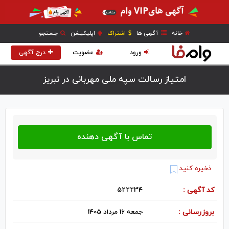
خانه
آگهی ها
اشتراک
اپلیکیشن
جستجو
ورود
عضویت
درج آگهی
امتیاز رسالت سپه ملی مهربانی در تبريز
ذخیره کنید
کد آگهی :
522234
بروزرسانی :
جمعه 16 مرداد 1405