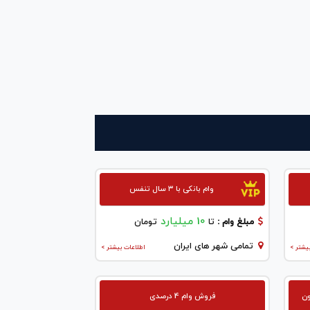
وام بانکی با ۳ سال تنفس
10 میلیارد
مبلغ وام :
تا
تومان
تمامی شهر های ایران
یشتر >
اطلاعات بیشتر >
ون
فروش وام 4 درصدی