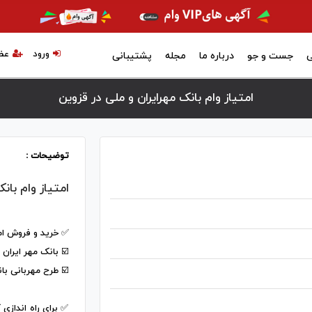
ورود
عض
ی
جست و جو
درباره ما
مجله
پشتیبانی
امتیاز وام بانک مهرایران و ملی در قزوين
توضیحات :
امتیاز وام بان
✅️ خرید و فروش ام
☑️ بانک مهر ایران
☑️ طرح مهربانی با
✅️ برای راه اندازی