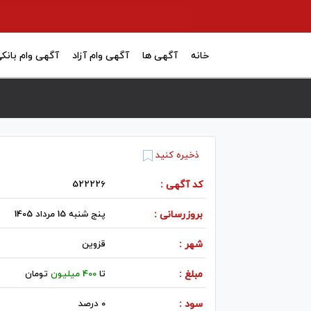
خانه
آگهی ها
آگهی وام آزاد
آگهی وام بانک
ذخیره کنید
کد آگهی :
522226
بروزرسانی :
پنج شنبه 15 مرداد 1405
شهر :
قزوين
مبلغ :
تا
400 میلیون
تومان
سود :
0 درصد