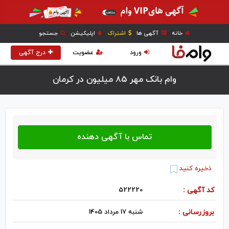
خانه
آگهی ها
اشتراک
اپلیکیشن
جستجو
ورود
عضویت
درج آگهی
وام بانک مهر 85 میلیون در كرمان
ذخیره کنید
کد آگهی :
522220
بروزرسانی :
شنبه 17 مرداد 1405