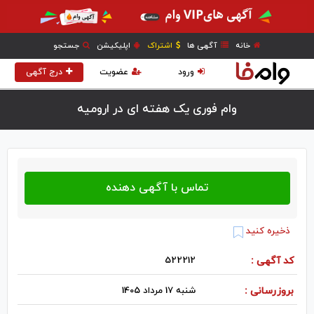
خانه
آگهی ها
اشتراک
اپلیکیشن
جستجو
ورود
عضویت
درج آگهی
وام فوری یک هفته ای در اروميه
ذخیره کنید
کد آگهی :
522212
بروزرسانی :
شنبه 17 مرداد 1405