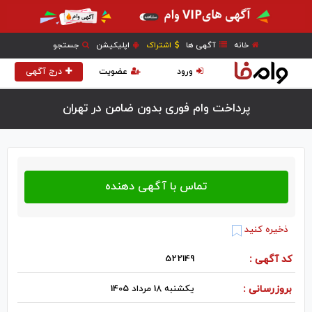
خانه
آگهی ها
اشتراک
اپلیکیشن
جستجو
ورود
عضویت
درج آگهی
پرداخت وام فوری بدون ضامن در تهران
ذخیره کنید
کد آگهی :
522149
بروزرسانی :
یکشنبه 18 مرداد 1405