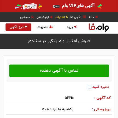
خانه
آگهی ها
اشتراک
اپلیکیشن
جستجو
ورود
عضویت
درج آگهی
فروش امتیاز وام بانکی در سنندج
ذخیره کنید
کد آگهی :
522111
بروزرسانی :
یکشنبه 18 مرداد 1405