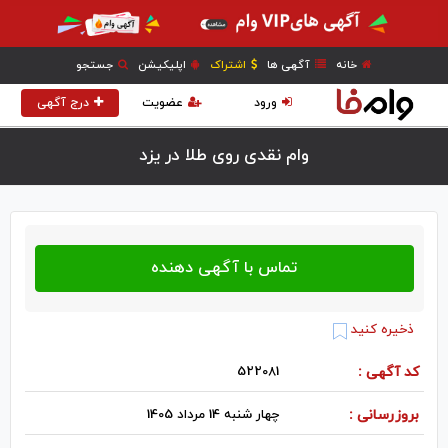
خانه
آگهی ها
اشتراک
اپلیکیشن
جستجو
ورود
عضویت
درج آگهی
وام نقدی روی طلا در يزد
ذخیره کنید
کد آگهی :
522081
بروزرسانی :
چهار شنبه 14 مرداد 1405